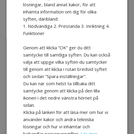
lösningar, bland annat kakor, för att
inhämta information om dig för olika
En trygg famn för dig som
syften, däribland:
anhörig
1. Nödvändiga 2. Prestanda 3. Inriktning 4.
Funktioner
Hos kommunens anhörigkonsulenter
finns ett brett stöd för dig som anhörig.
Genom att klicka ”OK” ger du ditt
Möt Mikael Nylander som arbetat i
samtycke till samtliga syften. Du kan också
rollen sedan 2009.
välja att uppge vilka syften du samtycker
till genom att klicka i rutan bredvid syftet
och sedan ”Spara inställningar”.
Du kan när som helst ta tillbaka ditt
samtycke genom att klicka på den lilla
LÄS MER
ikonen i det nedre vänstra hörnet på
sidan.
Klicka på länken för att läsa mer om hur vi
använder kakor och andra tekniska
lösningar och hur vi inhämtar och
behandlar personuppgifter.
Läs mer