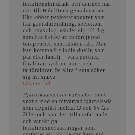
funktionshindrade och därmed har
rätt till Habiliteringens insatser.
Här jobbar psykoterapeuter som
har grundutbildning, socionom
och psykolog. vänder sig till dig
som har behov av en fördjupad
terapeutisk samtalskontakt. Man
kan komma hit individuellt, som
par eller familj – vara partner,
föräldrar, syskon, mor- och
farföräldrar. De allra flesta söker
sig hit själva.
Läs mer här
Hjärnskadecenter vuxna
tar emot
vuxna med en förvärvad hjärnskada
som uppstått mellan 13 och 64 års
ålder och som lett till omfattande
och varaktiga
funktionsnedsättningar som
omfattas av LSS. De ger även råd