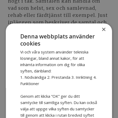
högt i tak. Samtalen kan handla om
vad som helst, sex och samlevnad,
rehab eller färdtjänst till exempel. Just
inläggen som beskriver de samtal och
×
diskussioner som gruppen har är
Denna webbplats använder
populärast hos läsarna.
cookies
– Det är viktigt att bygga gemenskap
Vi och våra system använder tekniska
och trygghet. Det är personliga saker
lösningar, bland annat kakor, för att
vi snackar om. Kanske handlar
inhämta information om dig för olika
bloggen inte så mycket om
syften, däribland:
aktiviteterna i sig, utan istället om att
1. Nödvändiga 2. Prestanda 3. Inriktning 4.
Funktioner
träffa andra i liknande situation i livet,
att inte känna sig ensam med sin
Genom att klicka ”OK” ger du ditt
hjärnskada. Det kan också handla om
samtycke till samtliga syften. Du kan också
att dela lyckan i att göra framsteg,
välja att uppge vilka syften du samtycker
säger Rasmus.
till genom att klicka i rutan bredvid syftet