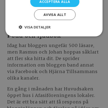
ACCEPTERA ALLA
pingis
och
testat att cykla
ihop. Det är
viktigt att få inspiration och
AVVISA ALLT
motivation av andra som testat olika
saker, konstaterar Johan.
VISA DETALJER
Podd och ljudbok
Idag har bloggen ungefär 500 läsare,
men Rasmus och Johan hoppas såklart
att fler ska hitta dit. De sprider
information om bloggen band annat
via Facebook och Hjärna Tillsammans
olika kanaler.
En gång i månaden har Huvudsaken
öppet hus i Afasiföreningens lokaler.
Det är ett bra sätt att få respons på