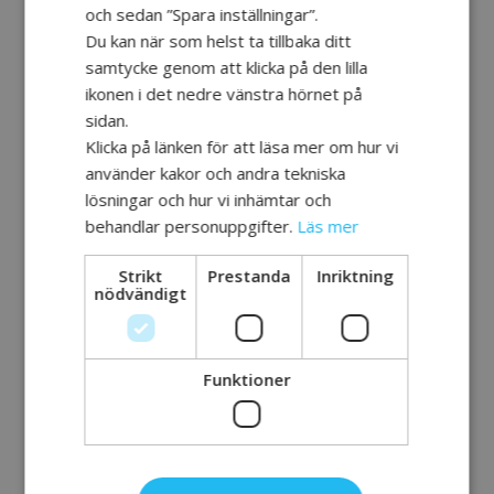
och sedan ”Spara inställningar”.
Blogginlägget som fått mest respons
Du kan när som helst ta tillbaka ditt
berättar om när
en av killarna var i en
samtycke genom att klicka på den lilla
klädbutik
för att prova ett par nya
ikonen i det nedre vänstra hörnet på
jeans. Först i omklädningsrummet, när
sidan.
han med endast vänsterhanden lyckats
Klicka på länken för att läsa mer om hur vi
använder kakor och andra tekniska
få på sig byxorna, upptäckte han att
lösningar och hur vi inhämtar och
gylfen hade knappar och kunde inte
behandlar personuppgifter.
Läs mer
knäppa dem. Hur gör man då, ber
expediten om hjälp?
Strikt
Prestanda
Inriktning
nödvändigt
– Sådana personliga erfarenheter kan
andra med förvärvad hjärnskada lätt
identifiera sig med, säger Johan.
Funktioner
Träning och rehab har stort fokus i
samtalen och inläggen. Gruppen har
bland annat
spelat minigolf
,
spelat