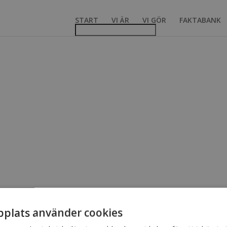
START
VI ÄR
VI GÖR
FAKTABANK
 för Öppet hus. Kim höll lite föredrag om motivation och det blev bra
När känner vi oss motiverade och när gör vi det inte? Efter pausen oc
plats använder cookies
 Vi testar idag Tai Chi som är en avslappnande, lugn form av kinesisk K