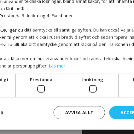
m använder tekniska lösningar, bland annat kakor, för att inhämta
ästa öppet hus ska vi testa dans! Då hoppas vi att många kommer. Ma
mmer bara att ha roligt.
n, däribland:
Prestanda 3. Inriktning 4. Funktioner
OK” ger du ditt samtycke till samtliga syften. Du kan också välja a
r till genom att klicka i rutan bredvid syftet och sedan ”Spara inst
st ta tillbaka ditt samtycke genom att klicka på den lilla ikonen i
för att läsa mer om hur vi använder kakor och andra tekniska lösnin
andlar personuppgifter.
Läs mer
digt
Prestanda
Inriktning
L VETA MER
ER
AVVISA ALLT
ACCE