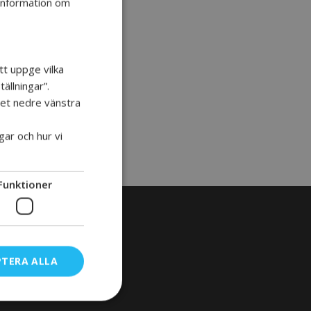
 information om
n
tt uppge vilka
ällningar”.
 det nedre vänstra
gar och hur vi
Funktioner
PTERA ALLA