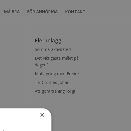
MÅ BRA
FÖR ANHÖRIGA
KONTAKT
Fler inlägg
Sommaraktiviteter!
Det viktigaste målet på
dagen?
Matlagning med Fredrik
Tai Chi med Johan
Att göra träning roligt
×
h
ung