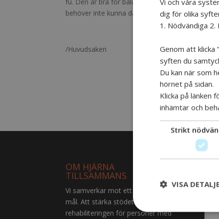
Vi och våra syste
fu. Den är bra för balans och kropp och själ! N
behöver inte kunna dansa för att vara med. Vi ko
dig för olika syfte
1. Nödvändiga 2. 
Genom att klicka ”
/Huvudsaken
syften du samtycke
Du kan när som hel
hörnet på sidan.
Klicka på länken 
inhämtar och beh
Strikt nödvän
OM HJÄRNA
VIL
TILLSAMMANS
VISA DETALJ
Vi samverkar mot ett gemensamt
mål. Att stärka stödet och
rehabiliteringen för personer med