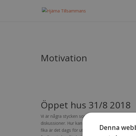
Motivation
Öppet hus 31/8 2018
Vi är några stycken som träffades på Afasicenter
diskussioner. Hur kan vi jobba med motivation? 
Denna webb
fika är det dags för utlovade rörelse till musik.