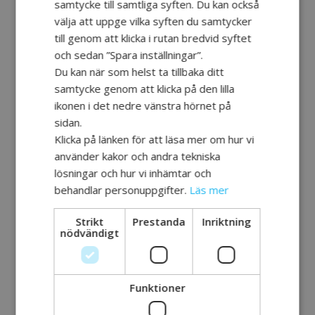
samtycke till samtliga syften. Du kan också
Prioritera tillsammans
– hjälp
välja att uppge vilka syften du samtycker
personen att fokusera på viktiga
till genom att klicka i rutan bredvid syftet
aktiviteter och att undvika det
och sedan ”Spara inställningar”.
som inte är nödvändigt.
Du kan när som helst ta tillbaka ditt
samtycke genom att klicka på den lilla
Planera en balans mellan
ikonen i det nedre vänstra hörnet på
aktiviteter och vila
, och stötta i
sidan.
att skapa hållbara rutiner.
Klicka på länken för att läsa mer om hur vi
använder kakor och andra tekniska
Uppmuntra avkopplingstekniker
lösningar och hur vi inhämtar och
som musik, mindfulness eller
behandlar personuppgifter.
Läs mer
yoga.
Minska störningar i
Strikt
Prestanda
Inriktning
nödvändigt
omgivningen
, exempelvis genom
att rekommendera öronproppar
eller solglasögon för att dämpa
Funktioner
ljud och ljus.