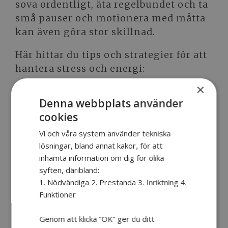
sova ordentligt, äta regelbundet och ta
små pauser och motionera med måtta
kan även göra stor skillnad.
Här hittar du tips och strategier för att
hantera stress och energi:
×
Denna webbplats använder
cookies
Vi och våra system använder tekniska
lösningar, bland annat kakor, för att
inhämta information om dig för olika
syften, däribland:
Hjälp till att identifiera
1. Nödvändiga 2. Prestanda 3. Inriktning 4.
Funktioner
energigränser och
stressfaktorer
för att förebygga
Genom att klicka ”OK” ger du ditt
överbelastning.