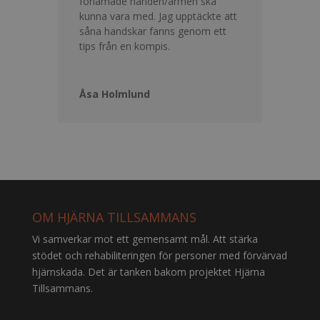
förlamade handen/armen ska
kunna vara med. Jag upptäckte att
såna handskar fanns genom ett
tips från en kompis.
Åsa Holmlund
OM HJÄRNA TILLSAMMANS
Vi samverkar mot ett gemensamt mål. Att stärka
stödet och rehabiliteringen för personer med förvärvad
hjärnskada. Det är tanken bakom projektet Hjärna
Tillsammans.