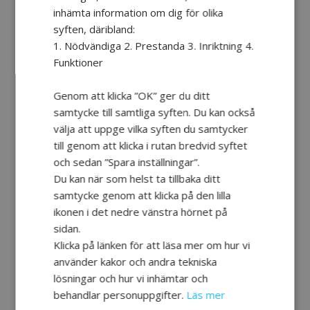
orkar med allting.
inhämta information om dig för olika
syften, däribland:
1. Nödvändiga 2. Prestanda 3. Inriktning 4.
Effat Haraini
Funktioner
Genom att klicka ”OK” ger du ditt
samtycke till samtliga syften. Du kan också
välja att uppge vilka syften du samtycker
till genom att klicka i rutan bredvid syftet
och sedan ”Spara inställningar”.
Du kan när som helst ta tillbaka ditt
samtycke genom att klicka på den lilla
ikonen i det nedre vänstra hörnet på
Man rehabtränar ju hemma i
sidan.
vardagen hela tiden. Om man
Klicka på länken för att läsa mer om hur vi
lagar mat och när man går på
använder kakor och andra tekniska
toaletten så tränar man. All rörelse
lösningar och hur vi inhämtar och
är rehabträning.
behandlar personuppgifter.
Läs mer