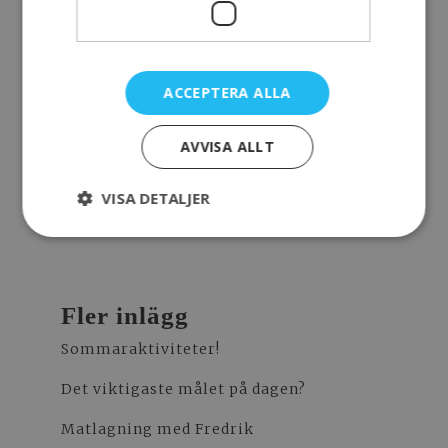
befriande att tala om. Sorg är
något vi kommer ta upp mer. Ett
oerhört viktigt ämne. Kanske
ACCEPTERA ALLA
något att ta upp under våra
öppna hus.
AVVISA ALLT
/Huvudsaken
VISA DETALJER
Fler inlägg
Sommaraktiviteter!
Det viktigaste målet på dagen?
Matlagning med Fredrik