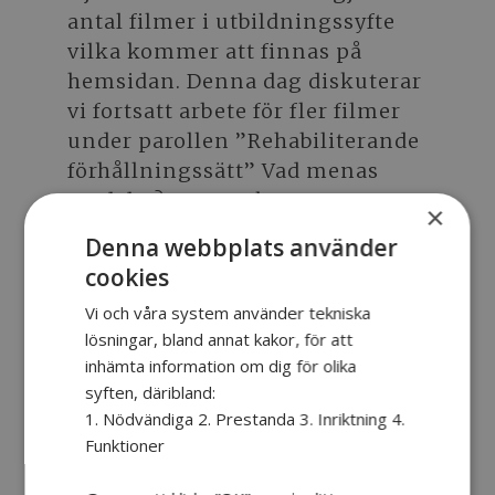
antal filmer i utbildningssyfte
vilka kommer att finnas på
hemsidan. Denna dag diskuterar
vi fortsatt arbete för fler filmer
under parollen ”Rehabiliterande
förhållningssätt” Vad menas
med det? Hur en kan ta ansvar
×
själv och bli peppad att göra
Denna webbplats använder
saker själv i olika situationer.
cookies
Om detta skriver vi vidare om
Vi och våra system använder tekniska
när det närmar sig. Bloggruppen
lösningar, bland annat kakor, för att
inbjuds att vara med och dela
inhämta information om dig för olika
åsikter, tankar och idéer till
syften, däribland:
projektet.
1. Nödvändiga 2. Prestanda 3. Inriktning 4.
Funktioner
Kim tar ordet och målar upp en