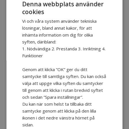
som stadsvandringar, utflykter och fester. I
Denna webbplats använder
Hjärnet, föreningens sociala nätverk enbart
cookies
för och av medlemmar med en egen skada,
händer mycket roligt. Föreningens erbjuder
Vi och våra system använder tekniska
också samtalsgrupper för skadade och
lösningar, bland annat kakor, för att
närstående, minnesträning och kurser i
inhämta information om dig för olika
mindfulness. Det finns dessutom en speciell
syften, däribland:
träffpunkt för den som är ung vuxen (18-29
1. Nödvändiga 2. Prestanda 3. Inriktning 4.
år) med egen skada.
Funktioner
Varje höst anordnas en utbildningsdag om
Genom att klicka ”OK” ger du ditt
hjärnan, förvärvade hjärnskador,
samtycke till samtliga syften. Du kan också
bemötande, rehabilitering och andra
välja att uppge vilka syften du samtycker
aktuella ämnen som riktar sig till
till genom att klicka i rutan bredvid syftet
omvårdnadspersonal.
och sedan ”Spara inställningar”.
Föreningens aktiviteter är öppna för alla
Du kan när som helst ta tillbaka ditt
inom målgruppen. Medlemmar deltar helt
samtycke genom att klicka på den lilla
gratis eller till kraftigt reducerade priser. Har
ikonen i det nedre vänstra hörnet på
du aldrig besökt Hjärnkraft tidigare, titta
sidan.
gärna förbi på öppet hus (onsdagar kl 12-15