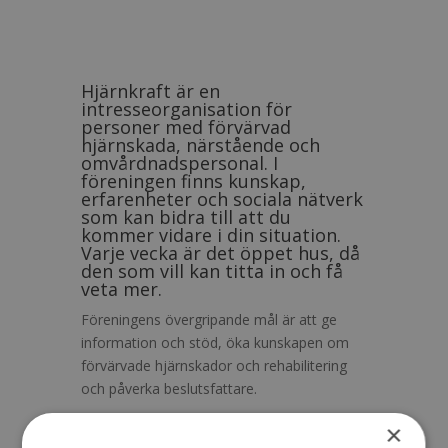
Hjärnkraft är en
intresseorganisation för
personer med förvärvad
hjärnskada, närstående och
omvårdnadspersonal. I
föreningen finns kunskap,
erfarenheter och sociala nätverk
som kan bidra till att du
kommer vidare i din situation.
Varje vecka är det öppet hus, då
den som vill kan titta in och få
veta mer.
Föreningens övergripande mål är att ge
information och stöd, öka kunskapen om
förvärvade hjärnskador och rehabilitering
och påverka beslutsfattare.
Föreningen anordnar sociala aktiviteter så
×