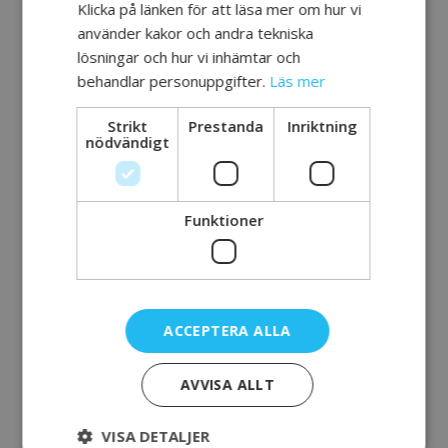
Klicka på länken för att läsa mer om hur vi
i Liljeholmen). Där kan du träffa andra
använder kakor och andra tekniska
medlemmar, personal och ledamöter från
lösningar och hur vi inhämtar och
styrelsen och få mer information om
behandlar personuppgifter.
Läs mer
verksamheten. Vid fortsatt deltagande på
aktiviteterna krävs medlemskap genom årlig
Strikt
Prestanda
Inriktning
avgift.
nödvändigt
Besöksadress
Nybohovsgränd 16 117 63 Stockholm
Funktioner
Kontakt och mer
information
Telefon: 08 ­447 45 31
E­post:
stockholm@hjarnkraft.se
ACCEPTERA ALLA
Hemsida
AVVISA ALLT
VISA DETALJER