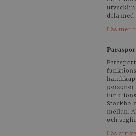
utvecklin
dela med 
Läs mer 
Paraspor
Parasport
funktionsn
handikapp
personer 
funktions
Stockholm
mellan. A
och seglin
Läs artik