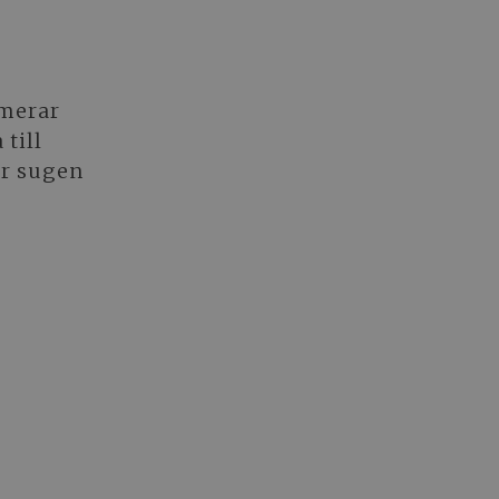
rmerar
till
är sugen