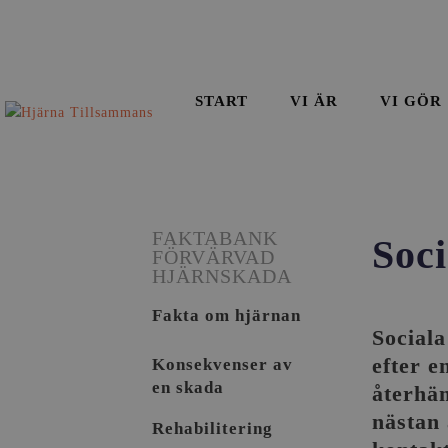
START
VI ÄR
VI GÖR
FAKTABANK
Soci
FÖRVÄRVAD
HJÄRNSKADA
Fakta om hjärnan
Sociala
efter e
Konsekvenser av
en skada
återhäm
nästan 
Rehabilitering