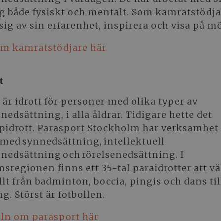
g både fysiskt och mentalt. Som kamratstödjar
sig av sin erfarenhet, inspirera och visa på mö
om kamratstödjare här
t
 är idrott för personer med olika typer av
edsättning, i alla åldrar. Tidigare hette det
idrott. Parasport Stockholm har verksamhet 
med synnedsättning, intellektuell
nedsättning och rörelsenedsättning. I
sregionen finns ett 35-tal paraidrotter att vä
llt från badminton, boccia, pingis och dans til
g. Störst är fotbollen.
eln om parasport här