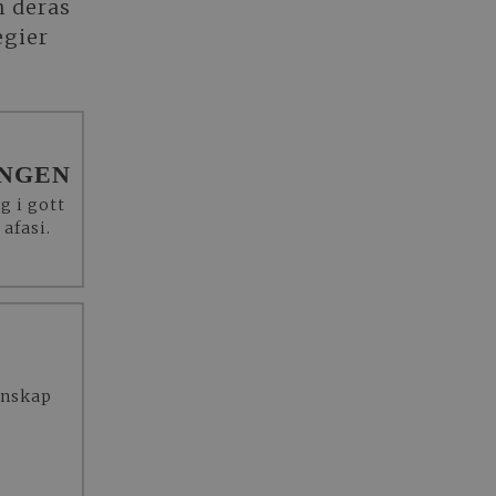
m deras
egier
INGEN
g i gott
 afasi.
enskap