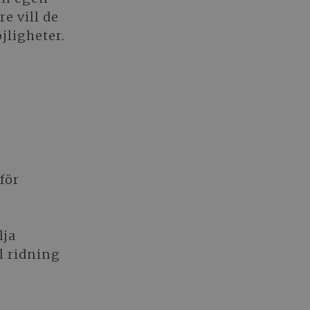
e vill de
jligheter.
för
lja
l ridning