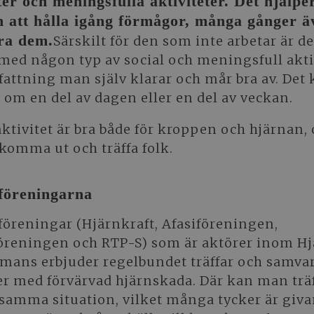
er och meningsfulla aktiviteter. Det hjälpe
 att hålla igång förmågor, många gånger ä
ra dem.
Särskilt för den som inte arbetar är de
 med någon typ av social och meningsfull aktiv
attning man själv klarar och mår bra av. Det
 om en del av dagen eller en del av veckan.
aktivitet är bra både för kroppen och hjärnan, 
 komma ut och träffa folk.
tföreningarna
 föreningar (Hjärnkraft, Afasiföreningen,
öreningen och RTP-S) som är aktörer inom H
mans erbjuder regelbundet träffar och samvar
r med förvärvad hjärnskada. Där kan man trä
 samma situation, vilket många tycker är giva