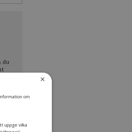
n du
mt
×
 information om
tt uppge vilka
ällningar”.