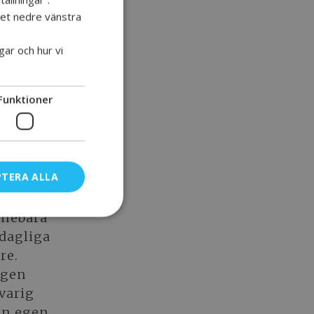
frågor
 det nedre vänstra
gar och hur vi
ådgivande
soner med
Funktioner
PTERA ALLA
nnebära
rdagliga
re.
egen
gvarig
in egen