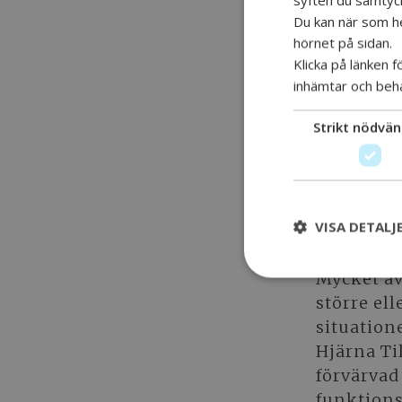
BOSSE är 
Du kan när som hel
hörnet på sidan.
som rör f
Klicka på länken 
funktions
inhämtar och beh
och stödj
beteendet
Strikt nödvän
funktion
Läs mer h
VISA DETALJ
Kamratst
Mycket av
större el
situation
Hjärna T
förvärvad
funktions