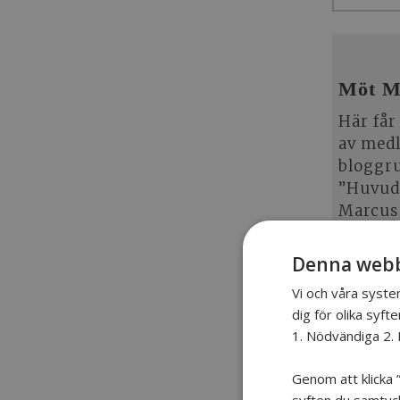
Möt M
Här får
av med
bloggr
”Huvuds
Marcus
har bet
Denna webb
HELA AR
Vi och våra syste
dig för olika syfte
1. Nödvändiga 2. 
Genom att klicka ”
BOSSE – 
syften du samtycke