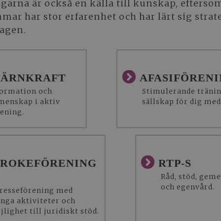
garna är också en källa till kunskap, efterso
ar har stor erfarenhet och har lärt sig strat
dagen.
JÄRNKRAFT
AFASIFÖREN
formation och
Stimulerande tränin
menskap i aktiv
sällskap för dig med
rening.
TROKEFÖRENING
RTP-S
Råd, stöd, gem
och egenvård.
tresseförening med
nga aktiviteter och
lighet till juridiskt stöd.