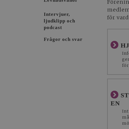
Levnadsvanor
Förenin
medlemm
Intervjuer,
för var
ljudklipp och
podcast
Frågor och svar
H
In
ge
fö
S
EN
In
må
möj