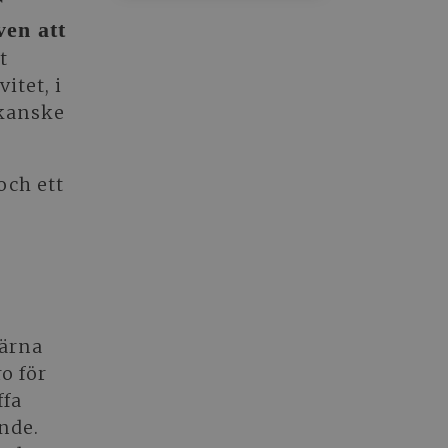
r
ven att
t
itet, i
 kanske
och ett
järna
o för
ffa
nde.