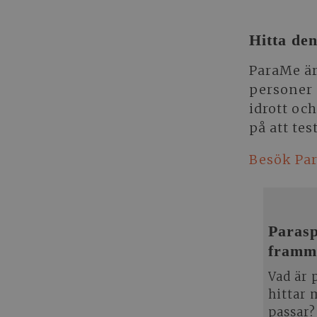
Hitta de
ParaMe är
personer 
idrott oc
på att tes
Besök Pa
Parasp
framm
Vad är 
hittar 
passar?