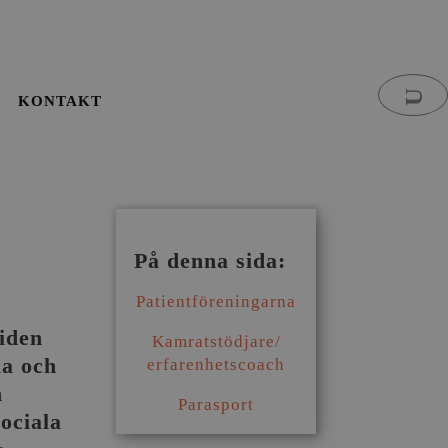
KONTAKT
På denna sida:
Patientföreningarna
tiden
Kamratstödjare/
la och
erfarenhetscoach
n
Parasport
sociala