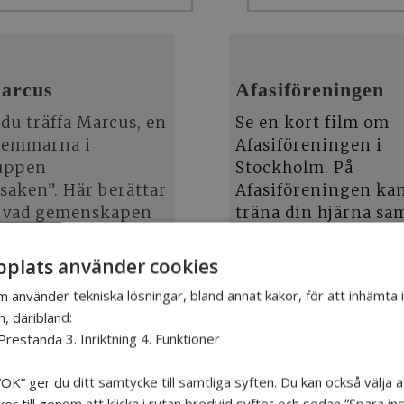
arcus
Afasiföreningen
 du träffa Marcus, en
Se en kort film om
lemmarna i
Afasiföreningen i
uppen
Stockholm. På
aken”. Här berättar
Afasiföreningen ka
 vad gemenskapen
träna din hjärna sa
ytt för honom.
umgås med andra
medlemmar.
plats använder cookies
TIKELN
m använder tekniska lösningar, bland annat kakor, för att inhämta
SE FILMEN
n, däribland:
Prestanda 3. Inriktning 4. Funktioner
OK” ger du ditt samtycke till samtliga syften. Du kan också välja a
Råd, stöd & kunskapscenter
r till genom att klicka i rutan bredvid syftet och sedan ”Spara inst