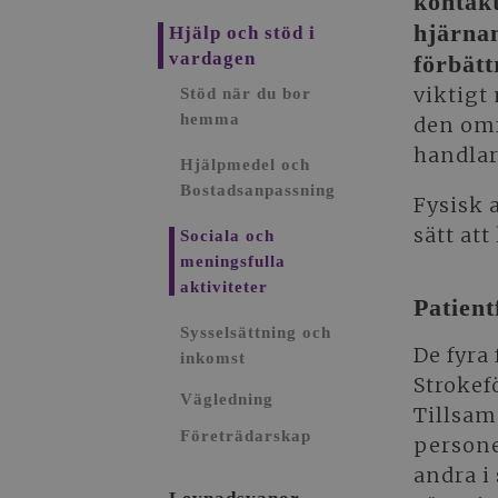
kontakt
hjärnan
Hjälp och stöd i
vardagen
förbätt
viktigt
Stöd när du bor
hemma
den omf
handlar
Hjälpmedel och
Bostadsanpassning
Fysisk 
sätt att
Sociala och
meningsfulla
aktiviteter
Patien
Sysselsättning och
De fyra
inkomst
Strokef
Vägledning
Tillsam
Företrädarskap
persone
andra i