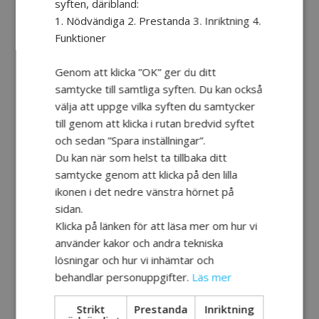
kopplar ihop er medan du är kvar i luren.
syften, däribland:
Under hela samtalet finns tolken med som
1. Nödvändiga 2. Prestanda 3. Inriktning 4.
stöd.
Funktioner
När ni är färdiga kopplas den tredje
Genom att klicka ”OK” ger du ditt
personen bort. Sedan pratar du och tolken
samtycke till samtliga syften. Du kan också
ensamma om hur du upplevde samtalet.
välja att uppge vilka syften du samtycker
Det är du som bestämmer hur tolken ska
till genom att klicka i rutan bredvid syftet
hjälpa dig. Har du svårt att forma ord kan
och sedan ”Spara inställningar”.
tolken hjälpa den andra personen att förstå.
Du kan när som helst ta tillbaka ditt
Tolken kan förtydliga för dig vad den andra
samtycke genom att klicka på den lilla
personen säger. Eller så kan tolken bara
ikonen i det nedre vänstra hörnet på
finnas med tyst i bakgrunden tills du frågar
sidan.
tolken något.
Klicka på länken för att läsa mer om hur vi
använder kakor och andra tekniska
Tolken kan hjälpa till med tonval i
lösningar och hur vi inhämtar och
telefonväxlar så att du hamnar rätt.
behandlar personuppgifter.
Läs mer
Tolken kan också vara en hjälp för minnet.
Om du vill tar tolken korta anteckningar
Strikt
Prestanda
Inriktning