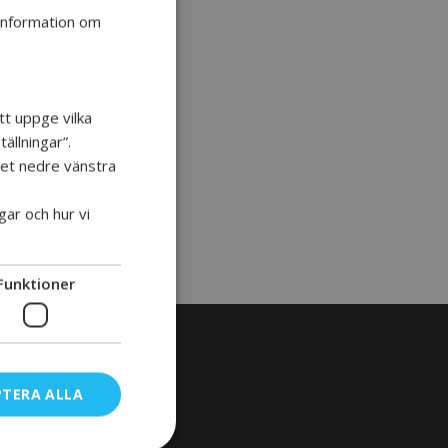
 information om
tt uppge vilka
ällningar”.
 det nedre vänstra
gar och hur vi
Funktioner
PTERA ALLA