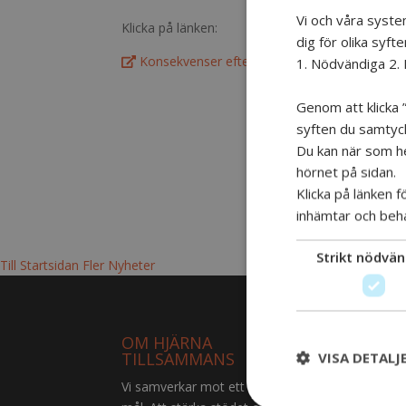
Vi och våra syste
Klicka på länken:
dig för olika syfte
Konsekvenser efter en skada – afasi
1. Nödvändiga 2. 
Genom att klicka ”
syften du samtycke
Du kan när som hel
hörnet på sidan.
Klicka på länken 
inhämtar och beh
Strikt nödvän
Till Startsidan
Fler Nyheter
OM HJÄRNA
VIL
TILLSAMMANS
VISA DETALJ
Vi samverkar mot ett gemensamt