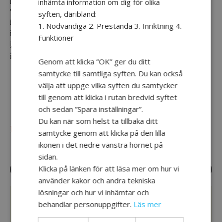
inhämta information om dig för olika
vad är egentligen parasport? Vilka idrotter
syften, däribland:
finns att välja mellan? Hur hittar man en
1. Nödvändiga 2. Prestanda 3. Inriktning 4.
idrott som passar? Vi har frågat Eddie
Funktioner
Björketun som är verksamhetschef och
idrottskonsulent på Parasport Stockholm.
Genom att klicka ”OK” ger du ditt
samtycke till samtliga syften. Du kan också
välja att uppge vilka syften du samtycker
till genom att klicka i rutan bredvid syftet
och sedan ”Spara inställningar”.
Du kan när som helst ta tillbaka ditt
Klicka här för att komma till reportaget
samtycke genom att klicka på den lilla
ikonen i det nedre vänstra hörnet på
sidan.
Klicka på länken för att läsa mer om hur vi
TILL STARTSIDAN
FLER NYHETER
använder kakor och andra tekniska
lösningar och hur vi inhämtar och
behandlar personuppgifter.
Läs mer
OM HJÄRNA TILLSAMMANS