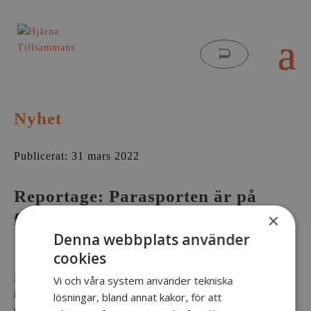
Nyhet
Publicerat: 31 mars 2022
Reportage: Parasporten är på
frammarsch
×
Denna webbplats använder
cookies
Parasporten är på frammarsch och allt fler
Vi och våra system använder tekniska
idrottsföreningar vill starta verksamhet för
lösningar, bland annat kakor, för att
personer med funktionsnedsättningar. Men