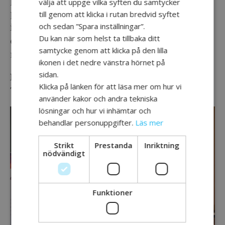
panelsamtal om delaktighet och mående
välja att uppge vilka syften du samtycker
på lång sikt, samt gästföreläsare som
till genom att klicka i rutan bredvid syftet
och sedan ”Spara inställningar”.
informerade om vikten av
Du kan när som helst ta tillbaka ditt
erfarenhetsbaserad kunskap och
samtycke genom att klicka på den lilla
metoden Photo Voice.
ikonen i det nedre vänstra hörnet på
sidan.
Det blev en lyckad eftermiddag med cirka
Klicka på länken för att läsa mer om hur vi
70 deltagare i lokalen.
använder kakor och andra tekniska
lösningar och hur vi inhämtar och
behandlar personuppgifter.
Läs mer
Strikt
Prestanda
Inriktning
nödvändigt
Funktioner