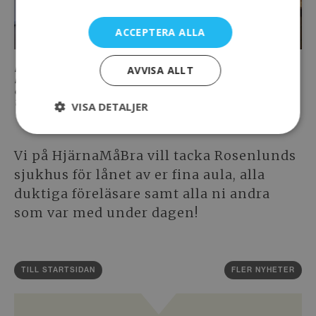
ACCEPTERA ALLA
Lena von Koch, Lill Hultman och medforskare
AVVISA ALLT
Mikael Åkerlund föreläser om vikten av
erfarenhetsbaserad kunskap och hur man kan ta
tillvara på den.
VISA DETALJER
Vi på HjärnaMåBra vill tacka Rosenlunds
sjukhus för lånet av er fina aula, alla
duktiga föreläsare samt alla ni andra
som var med under dagen!
TILL STARTSIDAN
FLER NYHETER