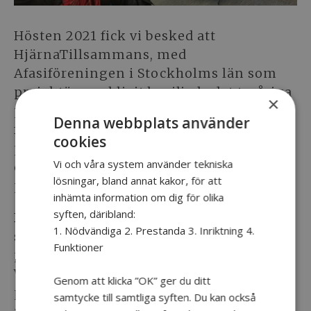
Hösten 2021 fick vi besked att
HjärnaTillsammans, med
Afasiföreningen i Stockholms län som
projektägare, blivit beviljade det treåriga
×
projektet Hjärna Må Bra. Syftet är att
Denna webbplats använder
främja fysisk och psykisk hälsa hos
cookies
personer med förvärvad hjärnskada och
Vi och våra system använder tekniska
deras anhöriga. Tiden går fort och
lösningar, bland annat kakor, för att
projektet börjar nu att lida mot sitt slut.
inhämta information om dig för olika
syften, däribland:
Den 12 juni bjöd vi därför in till en stor
1. Nödvändiga 2. Prestanda 3. Inriktning 4.
slutkonferens där vi presenterade
Funktioner
projektet och vad vi gjort under dessa år.
Vi fick även lyssna till representanter ur
Genom att klicka ”OK” ger du ditt
projektets arbetsgrupper, ett
samtycke till samtliga syften. Du kan också