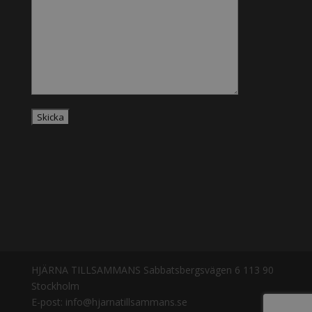
HJÄRNA TILLSAMMANS
Sabbatsbergsvägen 6 113 90
Stockholm
E-post: info@hjarnatillsammans.se