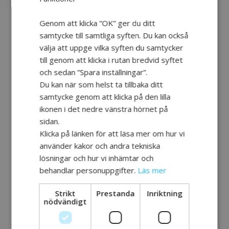
också råd om hur du bäst bemöter den som lever med
en förvärvad hjärnskada och inte minst hur du kan ta
Genom att klicka ”OK” ger du ditt
hand om ditt eget välmående. Du som träffar anhöriga
samtycke till samtliga syften. Du kan också
i ditt arbeta kan använda utbildningen för att erbjuda
välja att uppge vilka syften du samtycker
information och tips i den nya livssituationen.
till genom att klicka i rutan bredvid syftet
Utbildningen är en öppen kunskapsbank och du kan
och sedan ”Spara inställningar”.
klicka dig fram som du vill. Den är gratis och går att
Du kan när som helst ta tillbaka ditt
göra via dator, surfplatta och mobiltelefon.
samtycke genom att klicka på den lilla
ikonen i det nedre vänstra hörnet på
Du hittar alla HjärnaTillsammans webbutbildningar på
vår lärplattform:
sidan.
HjärnaTillsammans lärplattform
Klicka på länken för att läsa mer om hur vi
använder kakor och andra tekniska
lösningar och hur vi inhämtar och
behandlar personuppgifter.
Läs mer
Strikt
Prestanda
Inriktning
nödvändigt