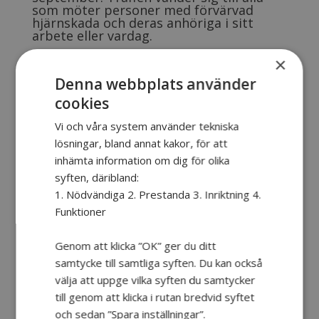
som möter personer med förvärvad
hjärnskada och deras anhöriga i sitt
arbete eller vardag.
×
Denna webbplats använder
cookies
På träffar får du chansen att ta del av nätverket
Vi och våra system använder tekniska
HjärnaTillsammans kunskap och erfarenhet samt hur
lösningar, bland annat kakor, för att
du kan använda vår hemsida och webbutbildningar
inhämta information om dig för olika
som en tillgång i din verksamhet eller vardag.
syften, däribland:
1. Nödvändiga 2. Prestanda 3. Inriktning 4.
Här får du även möjligheten att lyssna på och ställa
Funktioner
frågor till en person som själv lever med en förvärvad
hjärnskada.
Genom att klicka ”OK” ger du ditt
Vår förhoppning är att informationsträffen ska leda till
samtycke till samtliga syften. Du kan också
större kunskap och bättre stöd för personer med
välja att uppge vilka syften du samtycker
förvärvad hjärnskada och deras anhöriga.
till genom att klicka i rutan bredvid syftet
och sedan ”Spara inställningar”.
Läs mer i kalendern