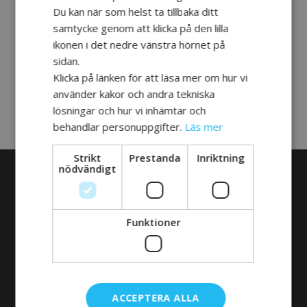
Du kan när som helst ta tillbaka ditt
Se, spara och skriv ut inbjudan
samtycke genom att klicka på den lilla
ikonen i det nedre vänstra hörnet på
sidan.
Klicka på länken för att läsa mer om hur vi
använder kakor och andra tekniska
lösningar och hur vi inhämtar och
behandlar personuppgifter.
Läs mer
Till Startsidan
Fler Nyheter
Strikt
Prestanda
Inriktning
nödvändigt
OM HJÄRNA TILLSAMMANS
Vi samverkar mot ett gemensamt mål. Att stärka
Funktioner
stödet och rehabiliteringen för personer med förvärvad
hjärnskada. Det är tanken bakom projektet Hjärna
Tillsammans.
ACCEPTERA ALLA