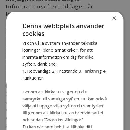
Informationseftermiddagen är
kostnadsfri. Varmt välkommen att delta!
×
Denna webbplats använder
När
cookies
Tisdag den 6 maj 2025 kl 14:00 – 16:30
Vi och våra system använder tekniska
Var
lösningar, bland annat kakor, för att
Informationseftermiddagen är digital på
inhämta information om dig för olika
syften, däribland:
Teams. Länken mejlas ut dagen innan
1. Nödvändiga 2. Prestanda 3. Inriktning 4.
till anmälda deltagare.
Funktioner
Program
Genom att klicka ”OK” ger du ditt
14.00 – 14.15
samtycke till samtliga syften. Du kan också
Anhörigkonsulenterna Johan Nicander
välja att uppge vilka syften du samtycker
och Madeleine Elf hälsar er välkomna
till genom att klicka i rutan bredvid syftet
och ger information om kommunens
och sedan ”Spara inställningar”.
anhörigstöd
Du kan när som helst ta tillbaka ditt