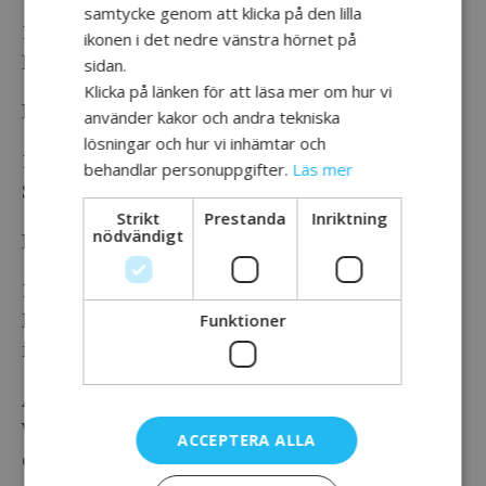
samtycke genom att klicka på den lilla
14.15 – 14.45
ikonen i det nedre vänstra hörnet på
Hjärnkraft
sidan.
Klicka på länken för att läsa mer om hur vi
Pause 15 min
använder kakor och andra tekniska
lösningar och hur vi inhämtar och
15:00 – 15:30
behandlar personuppgifter.
Läs mer
Strokeförbundet
Strikt
Prestanda
Inriktning
nödvändigt
Pause 15 Min
15:45 – 16:30
Hjärna tillsammans och Afasiföreningen
Funktioner
i Stockholm
Anmälan
Varmt välkommen att anmäla ditt
ACCEPTERA ALLA
deltagande till: anhorig@huddinge.se