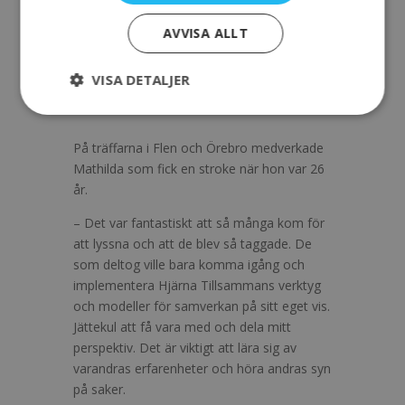
Alltid extra givande att lyssna på egen
AVVISA ALLT
erfarenhet!
VISA DETALJER
– Deltagare i Uppsala
På träffarna i Flen och Örebro medverkade
Mathilda som fick en stroke när hon var 26
år.
– Det var fantastiskt att så många kom för
att lyssna och att de blev så taggade. De
som deltog ville bara komma igång och
implementera Hjärna Tillsammans verktyg
och modeller för samverkan på sitt eget vis.
Jättekul att få vara med och dela mitt
perspektiv. Det är viktigt att lära sig av
varandras erfarenheter och höra andras syn
på saker.