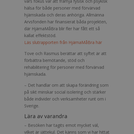
vars fokus var att främja fysisk och psykisk
hälsa för både personer med förvärvad
hjärnskada och deras anhöriga. Allmänna
Arvsfonden har finansierat båda projekten,
där HjärnaMåBra blir fler har fått ett så
kallat effektstöd.
Läs slutrapporten från HjärnaMåBra här
Tove och Rasmus berättar att syftet är att
förbättra bemötande, stöd och
rehabilitering för personer med förvärvad
hjärnskada.
– Det handlar om att skapa förändring som
på sikt minskar social isolering och stärker
både individer och verksamheter runt om i
Sverige.
Lära av varandra
– Besöken har tagits emot mycket väl,
vilket är jättekul. Det känns som vi har hittat