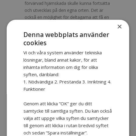
förvärvad hjärnskada skulle kunna fortsätta
och utvecklas på den egna orten. Det är
också en möjlighet för deltagarna att få en
bredare förståelse för hela
×
rehabiliteringskedjan och de ofta livslånga
Denna webbplats använder
behov många har.
cookies
Vi och våra system använder tekniska
Bra träff som är mycket värdefull vad
lösningar, bland annat kakor, för att
gäller informationsspridning och
inhämta information om dig för olika
nätverkande.
syften, däribland:
1. Nödvändiga 2. Prestanda 3. Inriktning 4.
– Deltagare i Flen.
Funktioner
Egen erfarenhet uppskattat
inslag
Genom att klicka ”OK” ger du ditt
samtycke till samtliga syften. Du kan också
En höjdpunkt på träffarna har varit när
Hjärna Tillsammans kamratstödjare
välja att uppge vilka syften du samtycker
Mathilda Cederlund Oostdijk och Christer
till genom att klicka i rutan bredvid syftet
Olsén berättat sina historier och delat med
och sedan ”Spara inställningar”.