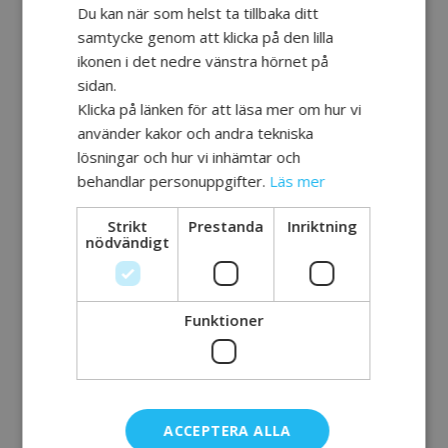
sig av sina erfarenheter av förvärvad
Du kan när som helst ta tillbaka ditt
hjärnskada. Många inom vårdprofessionen
samtycke genom att klicka på den lilla
träffar oftast patienterna i den akuta fasen,
ikonen i det nedre vänstra hörnet på
och för dem är det intressant att få höra
sidan.
vad som händer senare i rehab-kedjan.
Klicka på länken för att läsa mer om hur vi
använder kakor och andra tekniska
Christer medverkade på träffen i Uppsala
lösningar och hur vi inhämtar och
och berättade om sitt liv efter en
behandlar personuppgifter.
Läs mer
motorkrossolycka när han var 23 år.
– Jag tycker det är bland det roligaste som
Strikt
Prestanda
Inriktning
nödvändigt
finns att hålla föredrag om mina
erfarenheter. När man får igång ett samtal i
gruppen och de vågar fråga, då blir vi som
en stor familj. Det är kul att se hur folk
Funktioner
reagerar när jag berättar att jag klarar det
mesta själv, trots att jag är
halvsidesförlamad, och att jag fortfarande
gör framsteg.
ACCEPTERA ALLA