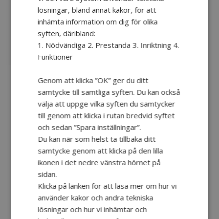
utefter processionsvägen på
lösningar, bland annat kakor, för att
huvudgatorna i flera timmar för
inhämta information om dig för olika
att vänta på att dom ska passera.
syften, däribland:
1. Nödvändiga 2. Prestanda 3. Inriktning 4.
Under dessa påsk processioner i
Funktioner
Spanien bär människor
Genom att klicka ”OK” ger du ditt
träarrangemang som kallas
samtycke till samtliga syften. Du kan också
”Pasos” genom huvudgatorna.
välja att uppge vilka syften du samtycker
Dessa Pasos är glorifierade
till genom att klicka i rutan bredvid syftet
skulpturliknande ikoner som
och sedan ”Spara inställningar”.
skildrar Kristi passion.
Du kan när som helst ta tillbaka ditt
samtycke genom att klicka på den lilla
ikonen i det nedre vänstra hörnet på
sidan.
Påsk känns som en lättälskad
Klicka på länken för att läsa mer om hur vi
högtid, viktiga händelser som
använder kakor och andra tekniska
får leva vidare med familjen och
lösningar och hur vi inhämtar och
gemenskapen. Man är ledig i