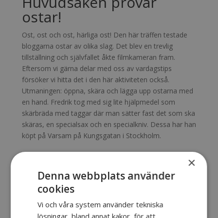
Huvudsaken provar
ostar!
Ost, ost och ost, härliga ost! Den här träffen testade
bloggarna ostar av olika slag. Det blev en trevlig
tillställning och självfallet åkte filmkameran fram.
Eftersom vi gärna delar med oss av vardagstips
försöker vi hitta det i den här aktiviteten också.
Utmaningen: öppna, skära och lägga upp ostarna med
en hand. Fredrik tog med sig lite hjälpmedel som
skärbräda med taggar där man sätter fast det som ska
skäras, en specialsax och en specialkniv. Dessa har han
köpt på Varsam på Kungsgatan i Stockholm.
×
Denna webbplats använder
cookies
Vi och våra system använder tekniska
lösningar, bland annat kakor, för att