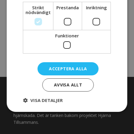
Strikt
Prestanda
Inriktning
nödvändigt
/Huvudsaken
Funktioner
ACCEPTERA ALLA
AVVISA ALLT
OM HJÄRNA TILLSAMMANS
VISA DETALJER
Vi samverkar mot ett gemensamt mål. Att stärka
stödet och rehabiliteringen för personer med förvärvad
hjärnskada. Det är tanken bakom projektet Hjärna
Tillsammans.