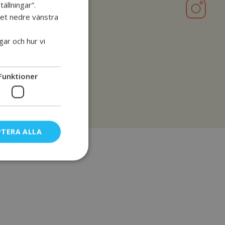
ällningar”.
 det nedre vänstra
gar och hur vi
Funktioner
PTERA ALLA