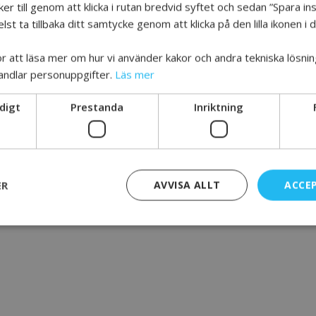
r till genom att klicka i rutan bredvid syftet och sedan ”Spara inst
st ta tillbaka ditt samtycke genom att klicka på den lilla ikonen i
för att läsa mer om hur vi använder kakor och andra tekniska lösnin
andlar personuppgifter.
Läs mer
digt
Prestanda
Inriktning
HJÄRNA TILLSAMMANS
Sabbatsbergsvägen 6 113 90 Stockholm
E-post: info@hjarnatillsammans.se
Logga in på aktörsida
ER
AVVISA ALLT
ACCE