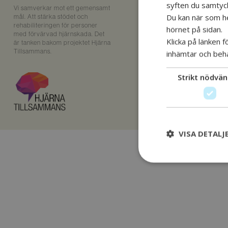
syften du samtycke
Vi samverkar mot ett gemensamt
Du kan när som hel
mål. Att stärka stödet och
rehabiliteringen för personer
hörnet på sidan.
med förvärvad hjärnskada. Det
Klicka på länken 
är tanken bakom projektet Hjärna
Tillsammans.
inhämtar och beh
Strikt nödvän
VISA DETALJ