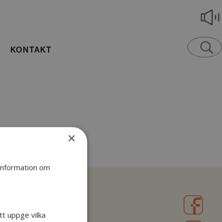
KONTAKT
×
 information om
tt uppge vilka