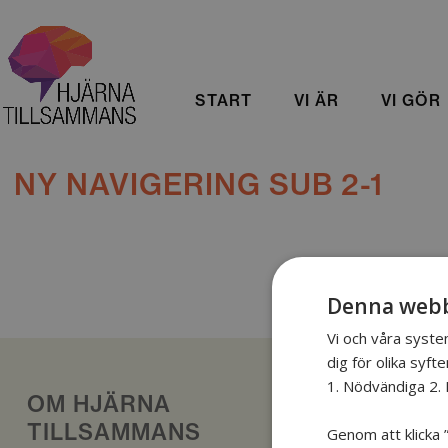
START
VI ÄR
VI GÖR
NY NAVIGERING SUB 2-1
Denna webb
Vi och våra syste
dig för olika syfte
1. Nödvändiga 2. 
OM HJÄRNA
TILLSAMMANS
Genom att klicka ”