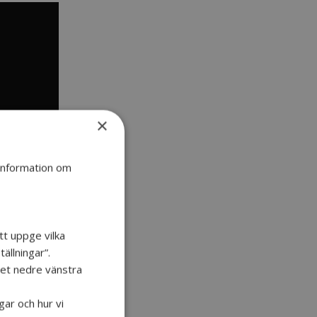
×
 information om
tt uppge vilka
ällningar”.
 det nedre vänstra
gar och hur vi