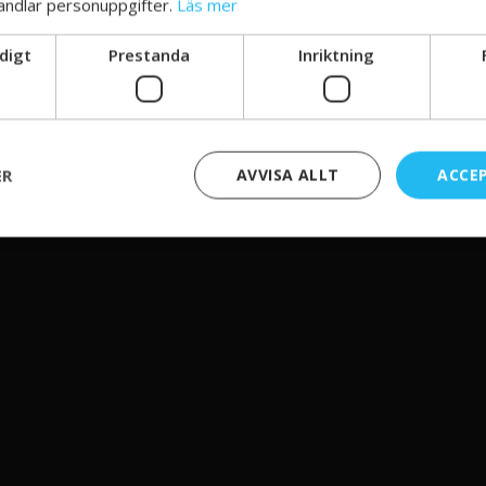
andlar personuppgifter.
Läs mer
digt
Prestanda
Inriktning
ER
AVVISA ALLT
ACCE