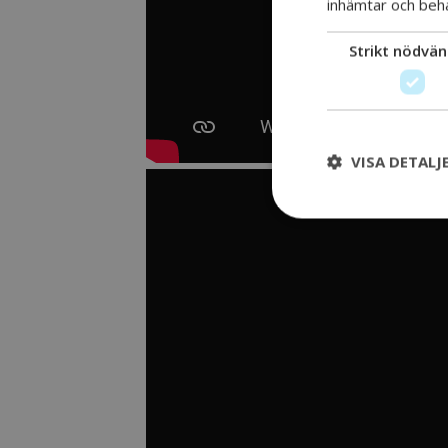
inhämtar och beh
Strikt nödvän
VISA DETALJ