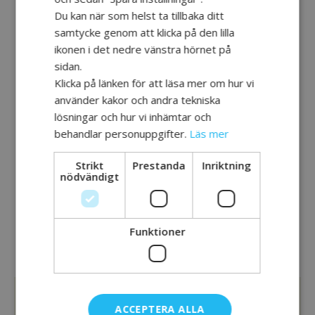
Datum:
Du kan när som helst ta tillbaka ditt
21 oktober, 2019
samtycke genom att klicka på den lilla
ikonen i det nedre vänstra hörnet på
Tid:
sidan.
14:00 - 15:30
Klicka på länken för att läsa mer om hur vi
använder kakor och andra tekniska
lösningar och hur vi inhämtar och
PLATS
behandlar personuppgifter.
Läs mer
Strikt
Prestanda
Inriktning
APC
nödvändigt
Rehab förhållningssätt
Möte
Funktioner
med filmare Mauro
kommunikationsstöd.
ACCEPTERA ALLA
OM HJÄRNA TILLSAMMANS