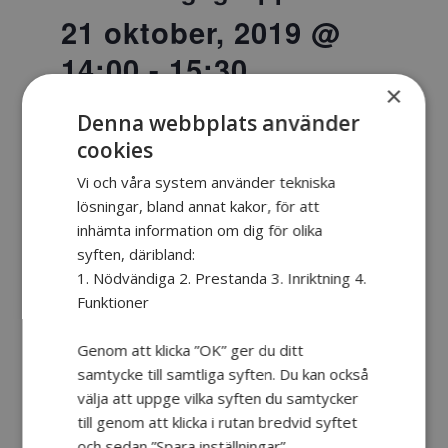
21 oktober, 2019 @
14:00
-
15:30
×
Denna webbplats använder
cookies
När: den 21 oktober 2019 14:00-15:30.
Var: SLSO Rum
Vi och våra system använder tekniska
6tr_Torsplan_Liljeholmen_8st
lösningar, bland annat kakor, för att
inhämta information om dig för olika
syften, däribland:
1. Nödvändiga 2. Prestanda 3. Inriktning 4.
Lägg till i kalender
Funktioner
Genom att klicka ”OK” ger du ditt
samtycke till samtliga syften. Du kan också
välja att uppge vilka syften du samtycker
DETALJER
till genom att klicka i rutan bredvid syftet
och sedan ”Spara inställningar”.