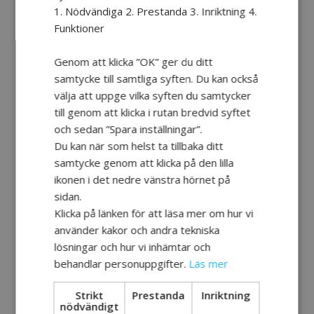
1. Nödvändiga 2. Prestanda 3. Inriktning 4.
Funktioner
Genom att klicka ”OK” ger du ditt
samtycke till samtliga syften. Du kan också
välja att uppge vilka syften du samtycker
till genom att klicka i rutan bredvid syftet
Google Calendar
och sedan ”Spara inställningar”.
Du kan när som helst ta tillbaka ditt
iCalendar
samtycke genom att klicka på den lilla
Outlook 365
ikonen i det nedre vänstra hörnet på
Outlook Live
sidan.
Detaljer
Klicka på länken för att läsa mer om hur vi
använder kakor och andra tekniska
Datum:
lösningar och hur vi inhämtar och
4 april, 2019
behandlar personuppgifter.
Läs mer
Tid:
14:30 - 16:00
Strikt
Prestanda
Inriktning
nödvändigt