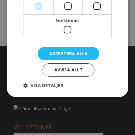
Plats
APC
Funktioner
«
Möte utbildningsgruppen, APC, 8.30 – 11.00
Möte Rehab. Förhållning 14.30 på APC
»
ACCEPTERA ALLA
OM HJÄRNA TILLSAMMANS
AVVISA ALLT
Vi samverkar mot ett gemensamt mål. Att stärka
stödet och rehabiliteringen för personer med förvärvad
hjärnskada. Det är tanken bakom projektet Hjärna
VISA DETALJER
Tillsammans.
VILL VETA MER