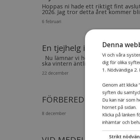
Hoppas ni hade ett riktigt fint avslu
2026. Jag tror detta året kommer bli
6 februari
Denna webb
En tjejhelg i Ullared
Vi och våra syste
Nu lämnar vi höst mer och mer och g
dig för olika syfte
ska vintern äntligen komma till Sto
1. Nödvändiga 2. 
22 december
Genom att klicka ”
syften du samtycke
FÖRBEREDELSER OCH M
Du kan när som hel
hörnet på sidan.
8 december
Klicka på länken 
inhämtar och beh
Strikt nödvän
VID MEDELHAVETHAVET 