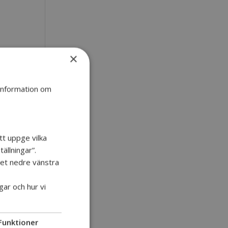
×
 information om
r,
tt uppge vilka
ällningar”.
 det nedre vänstra
gar och hur vi
Funktioner