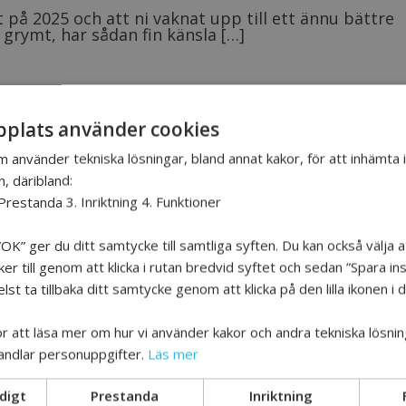
t på 2025 och att ni vaknat upp till ett ännu bättre
 grymt, har sådan fin känsla […]
plats använder cookies
m använder tekniska lösningar, bland annat kakor, för att inhämta
år in i vinter. Den här veckan, i slutet av novembe
n, däribland:
ckholm med nollgradigt och strålande […]
Prestanda 3. Inriktning 4. Funktioner
OK” ger du ditt samtycke till samtliga syften. Du kan också välja a
r till genom att klicka i rutan bredvid syftet och sedan ”Spara inst
YS INFÖR HÖSTEN
st ta tillbaka ditt samtycke genom att klicka på den lilla ikonen i
för att läsa mer om hur vi använder kakor och andra tekniska lösnin
andlar personuppgifter.
Läs mer
digt
Prestanda
Inriktning
ELLER ALBORASJÖN…