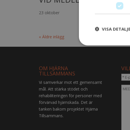
23 oktober
VISA DETALJ
« Äldre inlägg
OM HJÄRNA
VIL
TILLSAMMANS
Vi samverkar mot ett gemensamt
mål. Att stärka stödet och
rehabiliteringen för personer med
förvärvad hjärnskada. Det är
tanken bakom projektet Hjärna
Tillsammans.