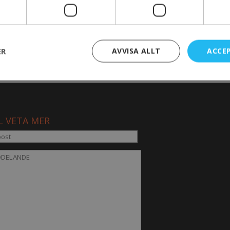
ER
AVVISA ALLT
ACCE
L VETA MER