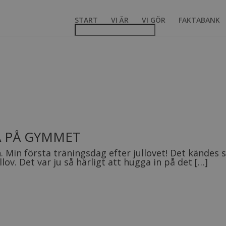
START
VI ÄR
VI GÖR
FAKTABANK
A PÅ GYMMET
 Min första träningsdag efter jullovet! Det kändes
lov. Det var ju så härligt att hugga in på det […]